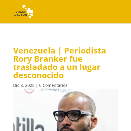
Venezuela | Periodista
Rory Branker fue
trasladado a un lugar
desconocido
Dic 8, 2025
|
0 Comentarios