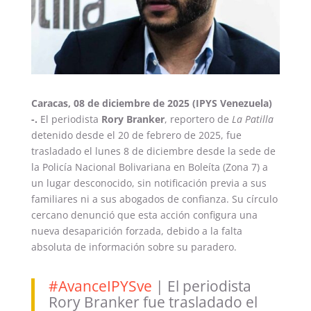
Caracas, 08 de diciembre de 2025 (IPYS Venezuela)
-.
El periodista
Rory Branker
, reportero de
La Patilla
detenido desde el 20 de febrero de 2025, fue
trasladado el lunes 8 de diciembre desde la sede de
la Policía Nacional Bolivariana en Boleíta (Zona 7) a
un lugar desconocido, sin notificación previa a sus
familiares ni a sus abogados de confianza. Su círculo
cercano denunció que esta acción configura una
nueva desaparición forzada, debido a la falta
absoluta de información sobre su paradero.
#AvanceIPYSve
| El periodista
Rory Branker fue trasladado el