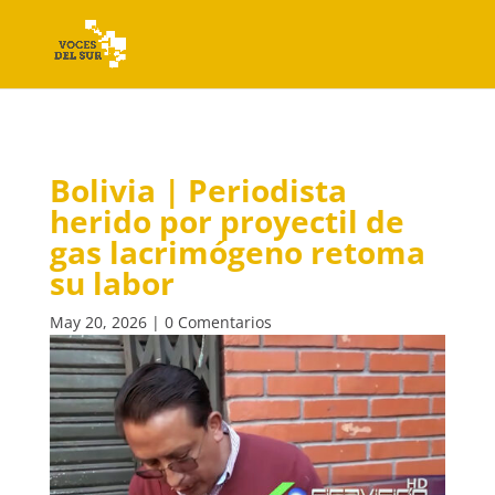
Bolivia | Periodista
herido por proyectil de
gas lacrimógeno retoma
su labor
May 20, 2026
|
0 Comentarios