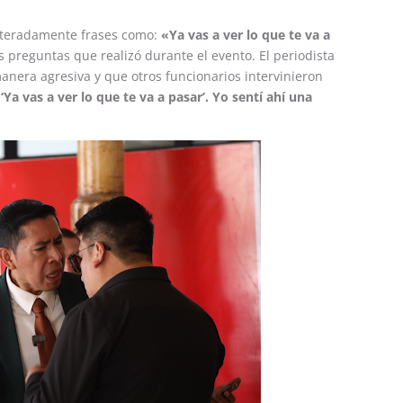
eiteradamente frases como:
«Ya vas a ver lo que te va a
s preguntas que realizó durante el evento. El periodista
anera agresiva y que otros funcionarios intervinieron
‘Ya vas a ver lo que te va a pasar’. Yo sentí ahí una