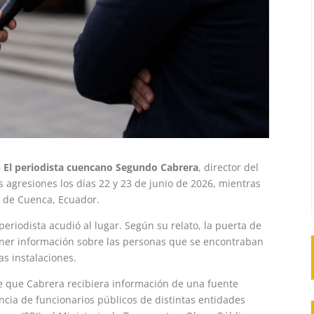
—
El
periodista cuencano Segundo Cabrera
, director del
os agresiones los días 22 y 23 de junio de 2026, mientras
d de Cuenca, Ecuador.
 periodista acudió al lugar. Según su relato, la puerta de
tener información sobre las personas que se encontraban
as instalaciones.
de que Cabrera recibiera información de una fuente
cia de funcionarios públicos de distintas entidades