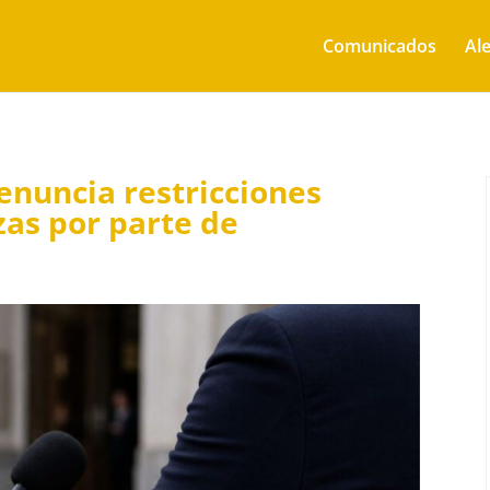
Comunicados
Ale
enuncia restricciones
as por parte de