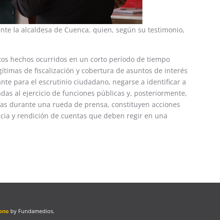
nte la alcaldesa de Cuenca, quien, según su testimonio,
os hechos ocurridos en un corto período de tiempo
gítimas de fiscalización y cobertura de asuntos de interés
nte para el escrutinio ciudadano, negarse a identificar a
das al ejercicio de funciones públicas y, posteriormente,
tas durante una rueda de prensa, constituyen acciones
ncia y rendición de cuentas que deben regir en una
ono
by Fundamedios.