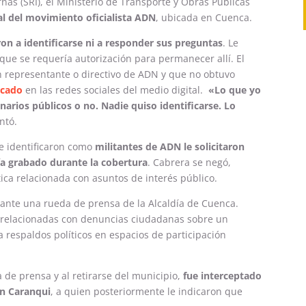
ernas (SRI), el Ministerio de Transporte y Obras Públicas
al del movimiento oficialista ADN
, ubicada en Cuenca.
on a identificarse ni a responder sus preguntas
. Le
que se requería autorización para permanecer allí. El
gún representante o directivo de ADN y que no obtuvo
icado
en las redes sociales del medio digital.
«Lo que yo
narios públicos o no. Nadie quiso identificarse. Lo
ntó.
se identificaron como
militantes de ADN le solicitaron
ía grabado durante la cobertura
. Cabrera se negó,
ica relacionada con asuntos de interés público.
rante una rueda de prensa de la Alcaldía de Cuenca.
 relacionadas con denuncias ciudadanas sobre un
 respaldos políticos en espacios de participación
 de prensa y al retirarse del municipio,
fue interceptado
an Caranqui
, a quien posteriormente le indicaron que