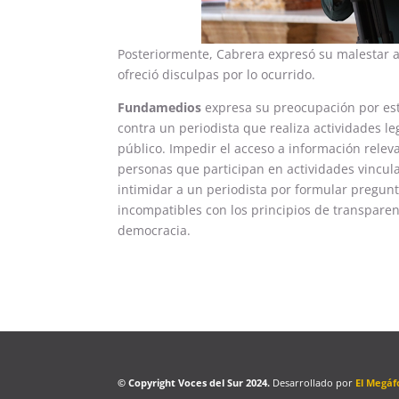
Posteriormente, Cabrera expresó su malestar a
ofreció disculpas por lo ocurrido.
Fundamedios
expresa su preocupación por est
contra un periodista que realiza actividades le
público. Impedir el acceso a información releva
personas que participan en actividades vincula
intimidar a un periodista por formular pregun
incompatibles con los principios de transpare
democracia.
© Copyright Voces del Sur 2024.
Desarrollado por
El Megáf