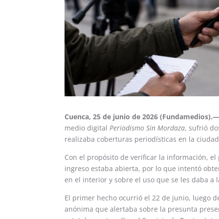
Cuenca, 25 de junio de 2026 (Fundamedios).
medio digital
Periodismo Sin Mordaza
, sufrió d
realizaba coberturas periodísticas en la ciuda
Con el propósito de verificar la información, el
ingreso estaba abierta, por lo que intentó ob
en el interior y sobre el uso que se les daba a l
El primer hecho ocurrió el 22 de junio, luego 
anónima que alertaba sobre la presunta presen