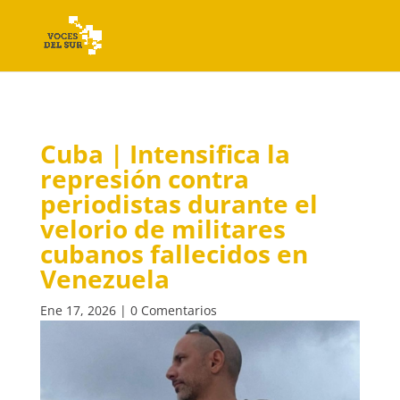
Cuba | Intensifica la
represión contra
periodistas durante el
velorio de militares
cubanos fallecidos en
Venezuela
Ene 17, 2026
|
0 Comentarios