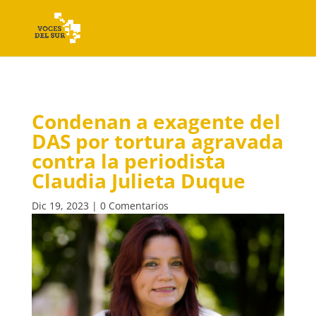
Condenan a exagente del
DAS por tortura agravada
contra la periodista
Claudia Julieta Duque
Dic 19, 2023
|
0 Comentarios