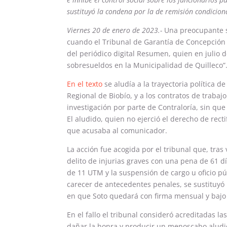
sustituyó la condena por la de remisión condicio
Viernes 20 de enero de 2023.-
Una preocupante s
cuando el Tribunal de Garantía de Concepción c
del periódico digital Resumen, quien en julio 
sobresueldos en la Municipalidad de Quilleco”
En el texto
se aludía a la trayectoria política 
Regional de Biobío, y a los contratos de traba
investigación por parte de Contraloría, sin que
El aludido, quien no ejerció el derecho de recti
que acusaba al comunicador.
La acción fue acogida por el tribunal que, tras
delito de injurias graves con una pena de 61 
de 11 UTM y la suspensión de cargo u oficio p
carecer de antecedentes penales, se sustituyó 
en que Soto quedará con firma mensual y bajo 
En el fallo el tribunal consideró acreditadas 
dañar la honra y producir un menoscabo aludien