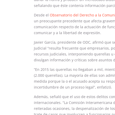
señalando que éste contenía información parci
Desde el
Observatorio del Derecho a la Comun
un preocupante precedente que afecta graveme
comunicación respecto de la actuación de func
comunicar y a la libertad de expresión.
Javier García, presidente de ODC, afirmó que 
Judicial “resulta frecuente que empresarios, po
recursos judiciales, interponiendo querellas u 
divulgan información y críticas sobre asuntos d
“En 2015 las querellas no llegaban a mil, mie
(2.000 querellas). La mayoría de ellas son admi
medida porque la o el acusado acepta su respo
incertidumbre de un proceso legal”, enfatizó.
Además, señaló que el uso de estos delitos con
internacionales. “La Comisión Interamericana
reiteradas ocasiones, la despenalización de lo
trate de casos que involucren a funcionarios p