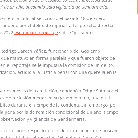
nal de un año, quedando bajo vigilancia de Gendarmería.
entencia judicial se conoció el pasado 18 de enero,
ondenó por el delito de injurias a Felipe Soto, director
de 2022
escribió un reportaje
sobre “presuntos
.
de Rodrigo Daroch Yáñez, funcionario del Gobierno
jo que mantuvo en forma paralela y que fueron objeto de
 en el reportaje se le imputará la comisión de un delito.
ficación, acudió a la justicia penal con una querella en la
 varios meses de tramitación, condenó a Felipe Soto por el
días de reclusión menor en su grado mínimo, una multa
úblico durante el tiempo de la condena. Sin embargo, por
la pena por la de remisión condicional de un año, tiempo
observación y vigilancia de Gendarmería.
las acusaciones respecto al uso de expresiones que buscan
do al titular del reportaje “El método Daroch” y