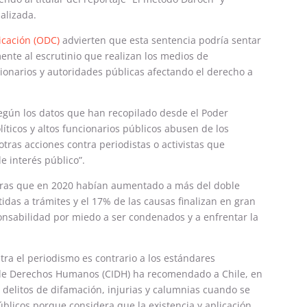
alizada.
icación (ODC)
advierten que esta sentencia podría sentar
nte al escrutinio que realizan los medios de
ionarios y autoridades públicas afectando el derecho a
según los datos que han recopilado desde el Poder
líticos y altos funcionarios públicos abusen de los
otras acciones contra periodistas o activistas que
e interés público”.
ntras que en 2020 habían aumentado a más del doble
tidas a trámites y el 17% de las causas finalizan en gran
nsabilidad por miedo a ser condenados y a enfrentar la
tra el periodismo es contrario a los estándares
 de Derechos Humanos (CIDH) ha recomendado a Chile, en
s delitos de difamación, injurias y calumnias cuando se
úblicos porque considera que la existencia y aplicación