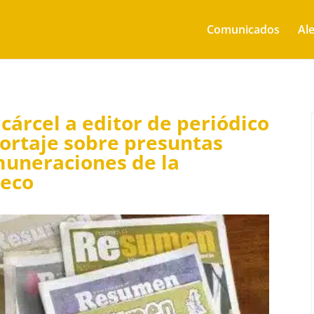
Comunicados
Ale
cárcel a editor de periódico
portaje sobre presuntas
muneraciones de la
leco