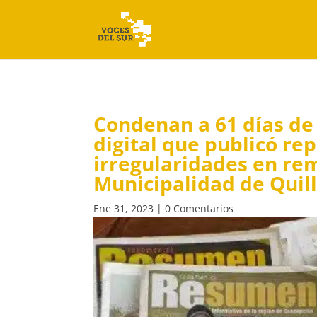
Condenan a 61 días de 
digital que publicó re
irregularidades en re
Municipalidad de Quil
Ene 31, 2023
|
0 Comentarios