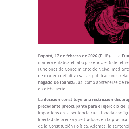
Bogotá, 17 de febrero de 2026 (FLIP).—
La
Fun
manera enfática el fallo proferido el 6 de febr
Funciones de Conocimiento de Neiva, mediante
de manera definitiva varias publicaciones rela
negado de Ibáñez»
, así como abstenerse de r
en dicha serie.
La decisión constituye una restricción despro
precedente preocupante para el ejercicio del
impartidas en la sentencia cuestionada config
libertad de prensa y se traduce, en la práctica
de la Constitución Política. Además, la senten