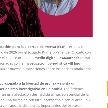
dación para la Libertad de Prensa (FLIP)
rechaza de
ero de 2026 por el Juzgado Primero Penal del Circuito con
 el cual se ordena al
medio digital
CasaMacondo
retirar
cionadas con la
investigación periodística «El hijo
ealizar nuevas publicaciones sobre los hechos analizados
porcionada a la libertad de prensa y sienta un
 periodismo investigativo en Colombia.
Las órdenes
uran una afectación desmedida al núcleo esencial de la
, en una forma de censura incompatible con el artículo 20
cia confunde instituciones importantes del proceso