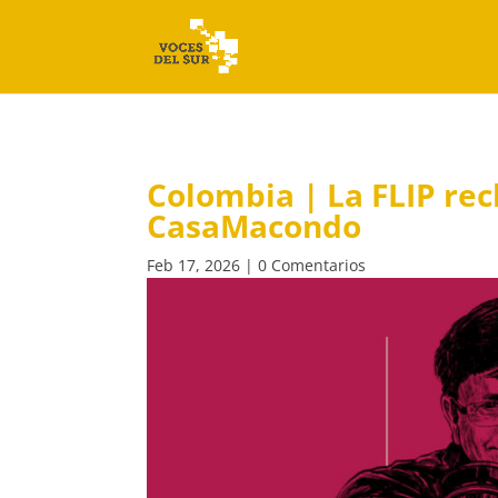
Colombia | La FLIP re
CasaMacondo
Feb 17, 2026
|
0 Comentarios