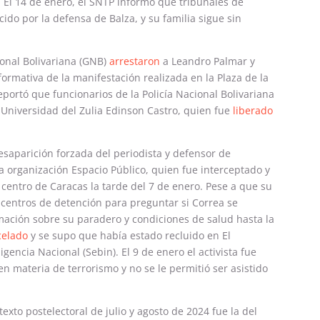
o. El 14 de enero, el SNTP informó que tribunales de
do por la defensa de Balza, y su familia sigue sin
ional Bolivariana (GNB)
arrestaron
a Leandro Palmar y
ormativa de la manifestación realizada en la Plaza de la
portó que funcionarios de la Policía Nacional Bolivariana
a Universidad del Zulia Edinson Castro, quien fue
liberado
esaparición forzada del periodista y defensor de
 la organización Espacio Público, quien fue interceptado y
centro de Caracas la tarde del 7 de enero. Pese a que su
 centros de detención para preguntar si Correa se
mación sobre su paradero y condiciones de salud hasta la
celado
y se supo que había estado recluido en El
igencia Nacional (Sebin). El 9 de enero el activista fue
 materia de terrorismo y no se le permitió ser asistido
exto postelectoral de julio y agosto de 2024 fue la del