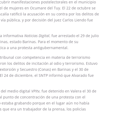
cubrir manifestaciones postelectorales en el municipio
el de mujeres en Ocumare del Tuy. El 22 de octubre se
calía ratificó la acusación en su contra por los delitos de
a vía pública, y por decisión del juez Carlos Liendo fue
ta informativa
Noticias Digital
, fue arrestado el 29 de julio
rinas, estado Barinas. Para el momento de su
tica a una protesta antigubernamental.
n tribunal con competencia en materia de terrorismo
n los delitos de incitación al odio y terrorismo. Estuvo
xtorsión y Secuestro (Conas) en Barinas y el 30 de
 El 24 de diciembre, el SNTP informó que Alvarado fue
, del medio digital
VPItv
, fue detenido en Valera el 30 de
 al punto de concentración de una protesta con el
no estaba grabando porque en el lugar aún no había
s que era un trabajador de la prensa, los policías