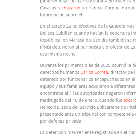
pidieron bajar del carro y subir a otro vehícul
Caracas
rechazaron
un Habeas Corpus introduci
información sobre él.
En el estado Zulia, efectivos de la Guardia Nac
Belises Cubillán cuando hacían la cobertura inf
República, en Maracaibo. Ese día también se re
(PNB) detuvieron al periodista y profesor de L
esa misma noche.
Durante los primeros días de 2025 ocurrió la d
derechos humanos
Carlos Correa
, director de
detenido por funcionarios encapuchados en el 
equipo y sus familiares acudieron a diferentes
encontraba allí, las autoridades negaron infor
madrugada del 16 de enero, cuando fue
excar
Helicoide, sede del Servicio Bolivariano de Intel
presentado ante un tribunal con competencia en
por defensa privada.
La detención más reciente registrada en el cont