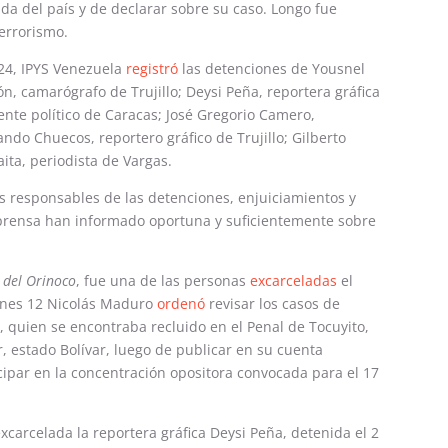
lida del país y de declarar sobre su caso. Longo fue
terrorismo.
024, IPYS Venezuela
registró
las detenciones de Yousnel
ón, camarógrafo de Trujillo; Deysi Peña, reportera gráfica
ente político de Caracas; José Gregorio Camero,
ando Chuecos, reportero gráfico de Trujillo; Gilberto
aita, periodista de Vargas.
s responsables de las detenciones, enjuiciamientos y
 prensa han informado oportuna y suficientemente sobre
 del Orinoco
, fue una de las personas
excarceladas
el
unes 12 Nicolás Maduro
ordenó
revisar los casos de
a, quien se encontraba recluido en el Penal de Tocuyito,
r, estado Bolívar, luego de publicar en su cuenta
icipar en la concentración opositora convocada para el 17
xcarcelada la reportera gráfica Deysi Peña, detenida el 2