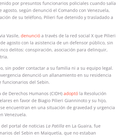
detenido por presuntos funcionarios policiales cuando salía
 de agosto, según denunció el Comando con Venezuela,
ión de su teléfono, Pilieri fue detenido y trasladado a
via Vasile,
denunció
a través de la red social X que Pilieri
de agosto con la asistencia de un defensor público, sin
nco delitos: conspiración, asociación para delinquir,
tria.
, sin poder contactar a su familia ni a su equipo legal.
onvergencia denunció un allanamiento en su residencia
e funcionarios del Sebin.
na de Derechos Humanos (CIDH)
adoptó
la Resolución
ares en favor de Biagio Pilieri Gianninoto y su hijo,
ue se encuentran en una situación de gravedad y urgencia
en Venezuela.
 del portal de noticias
La Patilla
en La Guaira, fue
onarios del Sebin en Maiquetía, que no estaban