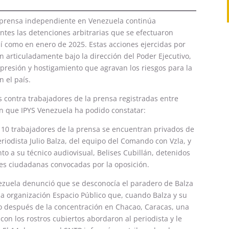
la prensa independiente en Venezuela continúa
tes las detenciones arbitrarias que se efectuaron
sí como en enero de 2025. Estas acciones ejercidas por
n articuladamente bajo la dirección del Poder Ejecutivo,
presión y hostigamiento que agravan los riesgos para la
n el país.
s contra trabajadores de la prensa registradas entre
ón que IPYS Venezuela ha podido constatar:
0 trabajadores de la prensa se encuentran privados de
eriodista Julio Balza, del equipo del Comando con Vzla, y
to a su técnico audiovisual, Belises Cubillán, detenidos
es ciudadanas convocadas por la oposición.
nezuela denunció que se desconocía el paradero de Balza
la organización Espacio Público que, cuando Balza y su
 después de la concentración en Chacao, Caracas, una
on los rostros cubiertos abordaron al periodista y le