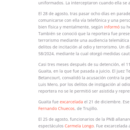
uniformados. La interceptaron cuando ella se a
El 28 de agosto, tras pasar ocho días en parad
comunicarse con ella vía telefónica y una perso
bien física y mentalmente, según
informó
su he
También se conoció que la reportera fue pres
terrorismo mediante una audiencia telemática 
delitos de incitación al odio y terrorismo. Un d
58/2024, mediante la cual otorgó medidas caute
Casi tres meses después de su detención, el 11
Guaita, en la que fue pasada a juicio. El juez
Betancourt, convalidó la acusación contra la per
Luis Mero, por los delitos de instigación al odi
reportera no se le permitió ser asistida y rep
Guaita fue
excarcelada
el 21 de diciembre. Ese
Fernando Chuecos
, de Trujillo.
El 25 de agosto, funcionarios de la PNB allanar
espectáculos
Carmela Longo
. Fue excarcelada 