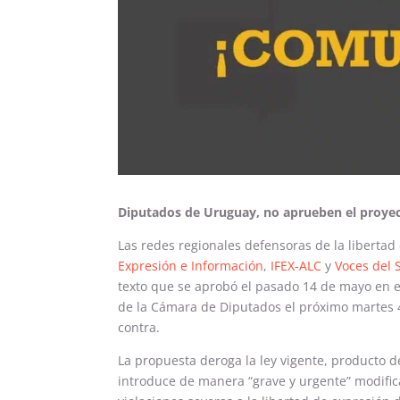
Diputados de Uruguay, no aprueben el proyect
Las redes regionales defensoras de la liberta
Expresión e Información
,
IFEX-ALC
y
Voces del 
texto que se aprobó el pasado 14 de mayo en 
de la Cámara de Diputados el próximo martes 4
contra.
La propuesta deroga la ley vigente, producto de
introduce de manera “grave y urgente” modific