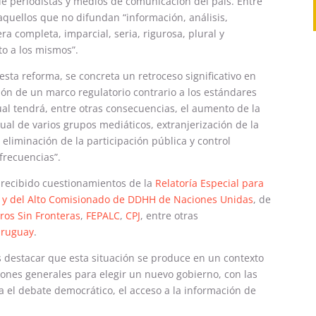
 de periodistas y medios de comunicación del país. Entre
 aquellos que no difundan “información, análisis,
a completa, imparcial, seria, rigurosa, plural y
to a los mismos”.
 esta reforma, se concreta un retroceso significativo en
n de un marco regulatorio contrario a los estándares
ual tendrá, entre otras consecuencias, el aumento de la
ual de varios grupos mediáticos, extranjerización de la
eliminación de la participación pública y control
frecuencias”.
 recibido cuestionamientos de la
Relatoría Especial para
 y del Alto Comisionado de DDHH de Naciones Unidas
, de
ros Sin Fronteras
,
FEPALC
,
CPJ
, entre otras
ruguay
.
 destacar que esta situación se produce en un contexto
iones generales para elegir un nuevo gobierno, con las
 el debate democrático, el acceso a la información de