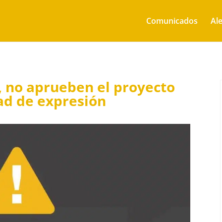
Comunicados
Ale
 no aprueben el proyecto
tad de expresión