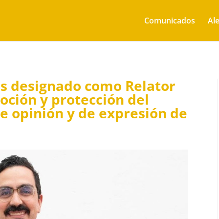
Comunicados
Ale
s designado como Relator
oción y protección del
de opinión y de expresión de