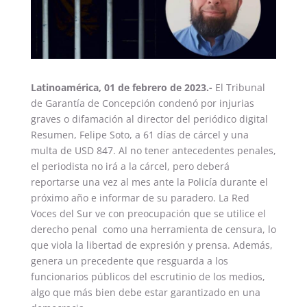
Latinoamérica, 01 de febrero de 2023.-
El Tribunal
de Garantía de Concepción condenó por injurias
graves o difamación al director del periódico digital
Resumen, Felipe Soto, a 61 días de cárcel y una
multa de USD 847. Al no tener antecedentes penales,
el periodista no irá a la cárcel, pero deberá
reportarse una vez al mes ante la Policía durante el
próximo año e informar de su paradero. La Red
Voces del Sur ve con preocupación que se utilice el
derecho penal como una herramienta de censura, lo
que viola la libertad de expresión y prensa. Además,
genera un precedente que resguarda a los
funcionarios públicos del escrutinio de los medios,
algo que más bien debe estar garantizado en una