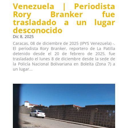
Venezuela | Periodista
Rory Branker fue
trasladado a un lugar
desconocido
Dic 8, 2025
Caracas, 08 de diciembre de 2025 (IPYS Venezuela) -.
El periodista Rory Branker, reportero de La Patilla
detenido desde el 20 de febrero de 2025, fue
trasladado el lunes 8 de diciembre desde la sede de
la Policía Nacional Bolivariana en Boleíta (Zona 7) a
un lugar...